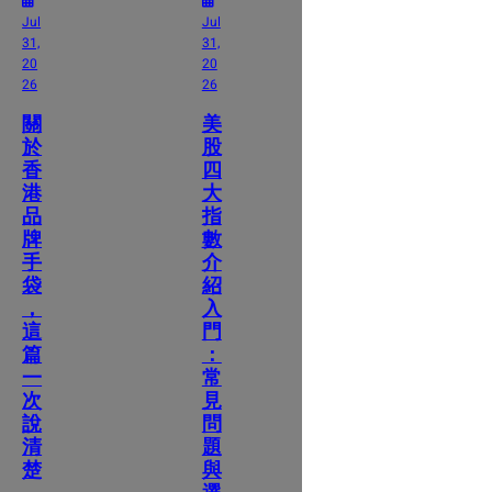
Jul
Jul
31,
31,
20
20
26
26
關
美
於
股
香
四
港
大
品
指
牌
數
手
介
袋
紹
，
入
這
門
篇
：
一
常
次
見
說
問
清
題
楚
與