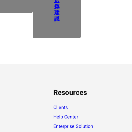
選
擇
建
議
Resources
Clients
Help Center
Enterprise Solution