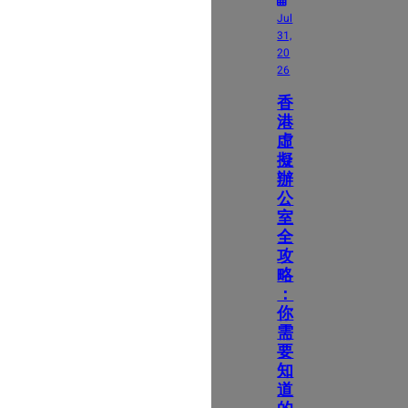
Jul
31,
20
26
香
港
虛
擬
辦
公
室
全
攻
略
：
你
需
要
知
道