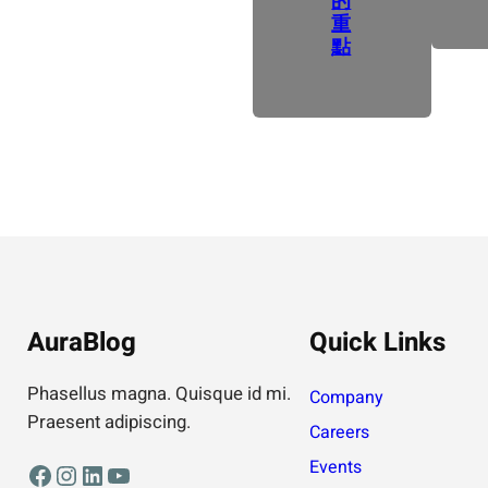
的
重
點
AuraBlog
Quick Links
Phasellus magna. Quisque id mi.
Company
Praesent adipiscing.
Careers
Events
Facebook
Instagram
LinkedIn
YouTube