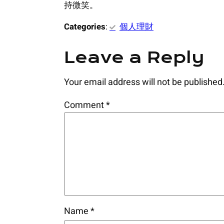
持微笑。
Categories
:
個人理財
Leave a Reply
Your email address will not be published
Comment
*
Name
*