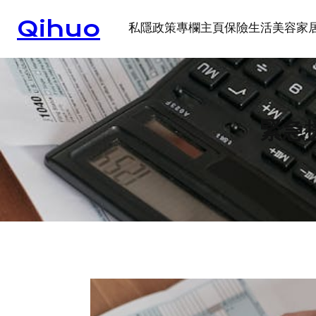
Skip
Qihuo
to
私隱政策
專欄
主頁
保險
生活
美容
家
content
緊急