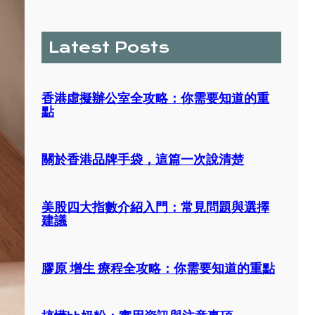
a
r
c
Latest Posts
h
香港虛擬辦公室全攻略：你需要知道的重
點
關於香港品牌手袋，這篇一次說清楚
美股四大指數介紹入門：常見問題與選擇
建議
膠原 增生 療程全攻略：你需要知道的重點