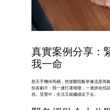
真實案例分享：
我一命
那天手機掉馬桶，然後醫院帳單像流星雨
拍喜劇片：我一邊打著噴嚏，一邊拼命找
祝。笑聲中，生活又能繼續走下去。