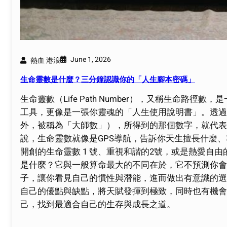
June 1, 2026
熱血 港浪
生命靈數是什麼？三分鐘認識你的「人生腳本密碼」
生命靈數（Life Path Number），又稱生命
工具，更像是一張你靈魂的「人生使用說明書」。透過你
外，被稱為「大師數」），所得到的那個數字，就代表
說，生命靈數就像是GPS導航，告訴你天生擅長什麼
開創的生命靈數 1 號、重視和諧的2號，或是熱愛自由
是什麼？它與一般算命最大的不同在於，它不預測你會
子，讓你看見自己的慣性與潛能，進而做出有意識的選
自己的優點與缺點，將天賦發揮到極致，同時也有機會
己，找到最適合自己的生存與成長之道。