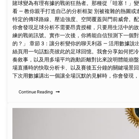
賭球變為有理有據的戰術狂熱者。那種從「哇塞！」變
看 — 教你親手打造自己的分析框架 別被複雜的熱圖
特定的傳球路線、壓迫強度、空間覆蓋與門前威脅。配
你會發現足球分析不需要昂貴授權，只要用生活中的故事
練的戰術訊號。實作一次後，你將能自信預測下一個對
的？」 章節 3：讓分析變你的聊天利器 — 活用數
絲頁用一句話點亮彼此的足球回憶。我會分享如何把冷
奏敘事，以及用多場平均跑動距離對比來說明體能崩盤
場直播時的快取分析卡、以及賽後五分鐘的關鍵場景回
下次用數據講出一個讓全場沉默的見解時，你會發現，
Continue Reading