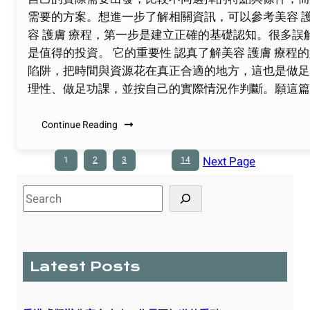
需要的方案。想進一步了解相關資訊，可以參考美容 護膚
容 護膚 療程，第一步是建立正確的基礎認知。很多
是值得的投資。 它的重要性 認真了解美容 護膚 療
陷阱，把時間與資源花在真正合適的地方，這也是做足功
理性、做足功課，並按自己的實際情況作判斷。願這
Continue Reading
Next Page
1
2
3
…
14
S
e
a
r
c
Latest Posts
h