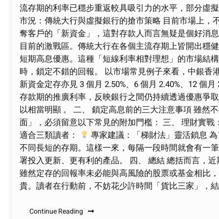
流存期的利率已穩步重返較具吸引力的水平，部分虛擬
市況：傳統大行與虛擬銀行的搶市策略 目前市場上，
奪客戶的「新資金」，這對存款人而言無疑是個好消息。
目前的激戰區。傳統大行在各個主流存期上皆開出穩健
短期高息優惠。這種「短線利率相對理想」的市場結構
時，鎖定不錯的回報。 以市場常見例子來看，中銀香港的港元
新資金定存亦見 3 個月 2.50%、6 個月 2.40%、12
存款期的推廣利率，反映銀行之間仍持續透過優惠爭取
以相當明顯 。 二、 鎖定高息前的三大注意事項 雖
面」，必須留意以下常見的附加門檻： 三、 理財實戰
適合三類讀者：
專家建議：「梯財法」靈活鎖息 
不同長短的存期。這樣一來，每隔一段時間就會有一筆
署投入更新、更有利的產品。 四、 總結 總括而言，
雖然定存的回報率未必能與高風險的股票或基金相比，
貴。讀者在行動前，不妨花少許時間「貨比三家」，結
Continue Reading