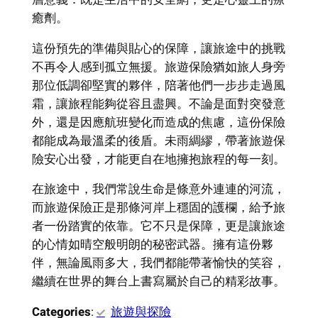
癒劑。
這份預先的準備與貼心的保障，讓旅途中的挑戰
不再令人感到孤立無援。旅遊保險猶如旅人身旁
那位低調卻堅實的夥伴，陪著他們一步步走過風
霜，讓旅程能夠從容且盡興。不論是面對突發意
外，還是因應航班變化而造成的焦慮，這份保險
都能成為最溫柔的後盾。未雨綢繆，帶著旅遊保
險安心出發，才能更自在地擁抱旅程的每一刻。
在旅途中，我們常說生命是條意外連連的河流，
而旅遊保險正是那條河岸上穩固的護欄，給予旅
者一份踏實的依靠。它不只是保障，更是讓旅途
的心情如晴空般明朗的秘密武器。擁有這份夥
伴，無論風雨多大，我們都能帶著愉快的笑容，
繼續在世界的舞台上書寫屬於自己的精彩故事。
Categories
:
旅遊與探險