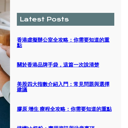
a
r
c
Latest Posts
h
香港虛擬辦公室全攻略：你需要知道的重
點
關於香港品牌手袋，這篇一次說清楚
美股四大指數介紹入門：常見問題與選擇
建議
膠原 增生 療程全攻略：你需要知道的重點