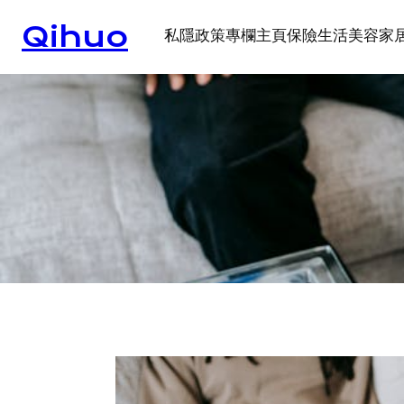
Skip
Qihuo
to
私隱政策
專欄
主頁
保險
生活
美容
家
content