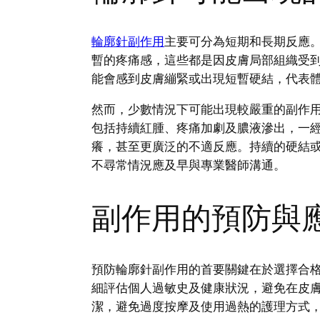
輪廓針副作用
主要可分為短期和長期反應
暫的疼痛感，這些都是因皮膚局部組織受
能會感到皮膚繃緊或出現短暫硬結，代表
然而，少數情況下可能出現較嚴重的副作
包括持續紅腫、疼痛加劇及膿液滲出，一
癢，甚至更廣泛的不適反應。持續的硬結
不尋常情況應及早與專業醫師溝通。
副作用的預防與
預防輪廓針副作用的首要關鍵在於選擇合
細評估個人過敏史及健康狀況，避免在皮
潔，避免過度按摩及使用過熱的護理方式