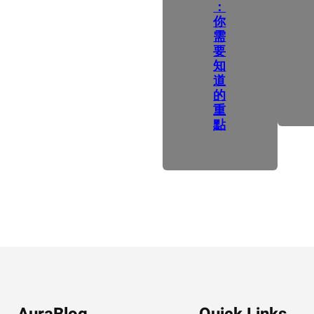
：
你
需
要
知
道
的
重
點