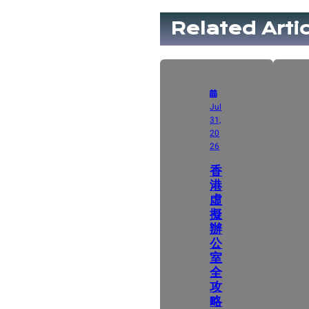
Related Arti
Jul
31,
20
26
香
港
虛
擬
辦
公
室
全
攻
略