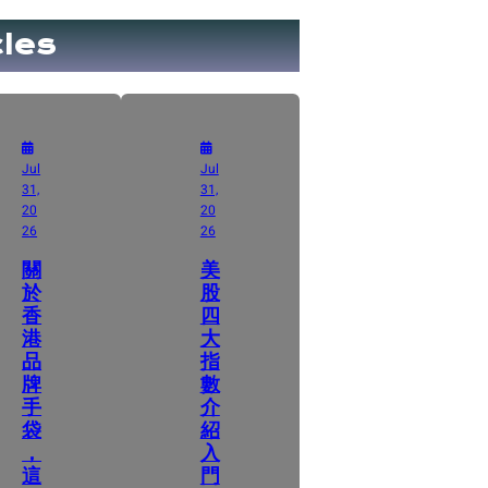
cles
Jul
Jul
31,
31,
20
20
26
26
關
美
於
股
香
四
港
大
品
指
牌
數
手
介
袋
紹
，
入
這
門