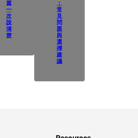
篇
：
一
常
次
見
說
問
清
題
楚
與
選
擇
建
議