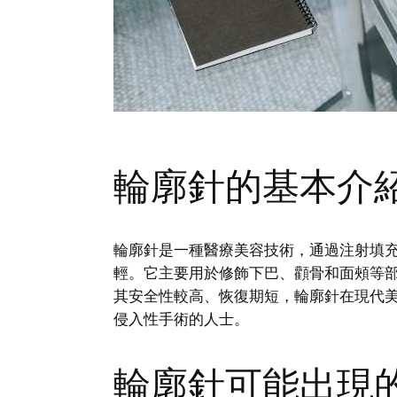
輪廓針的基本介
輪廓針是一種醫療美容技術，通過注射填
輕。它主要用於修飾下巴、顴骨和面頰等
其安全性較高、恢復期短，輪廓針在現代
侵入性手術的人士。
輪廓針可能出現