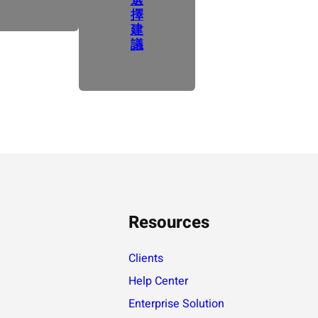
擇
建
議
Resources
Clients
Help Center
Enterprise Solution