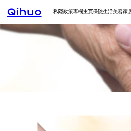
Skip
Qihuo
to
私隱政策
專欄
主頁
保險
生活
美容
家
content