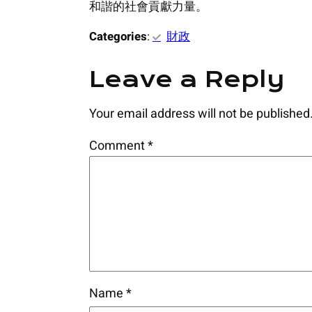
和諧的社會貢獻力量。
Categories
:
財政
Leave a Reply
Your email address will not be published
Comment
*
Name
*