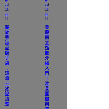
Jul
Jul
31,
31,
20
20
26
26
關
美
於
股
香
四
港
大
品
指
牌
數
手
介
袋
紹
，
入
這
門
篇
：
一
常
次
見
說
問
清
題
楚
與
選