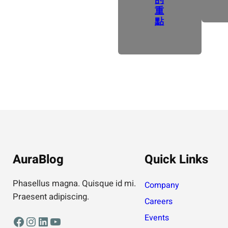
重
點
AuraBlog
Quick Links
Phasellus magna. Quisque id mi.
Company
Praesent adipiscing.
Careers
Events
Facebook
Instagram
LinkedIn
YouTube