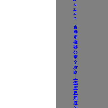
Jul
31,
20
26
香
港
虛
擬
辦
公
室
全
攻
略
：
你
需
要
知
道
的