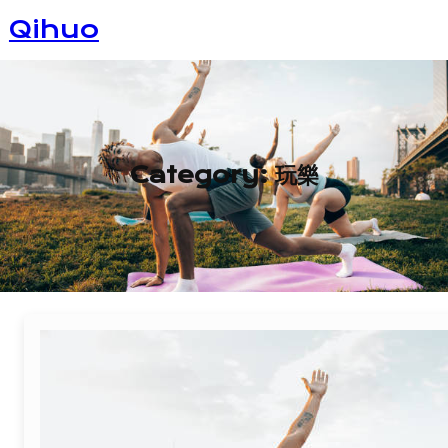
Skip
Qihuo
to
content
Category:
玩樂