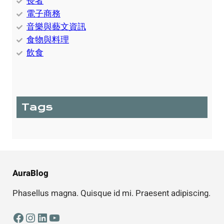
長者
電子商務
音樂與藝文資訊
食物與料理
飲食
Tags
AuraBlog
Phasellus magna. Quisque id mi. Praesent adipiscing.
Facebook
Instagram
LinkedIn
YouTube